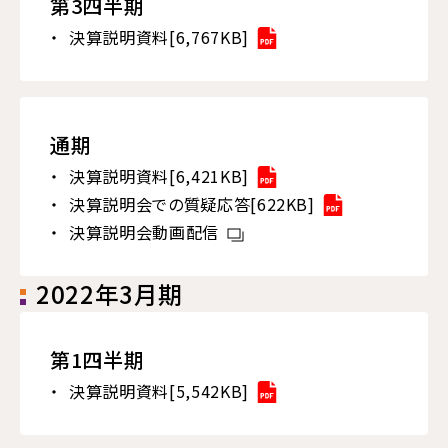
第3四半期
決算説明資料[6,767KB]
通期
決算説明資料[6,421KB]
決算説明会での質疑応答[622KB]
決算説明会動画配信
2022年3月期
第1四半期
決算説明資料[5,542KB]