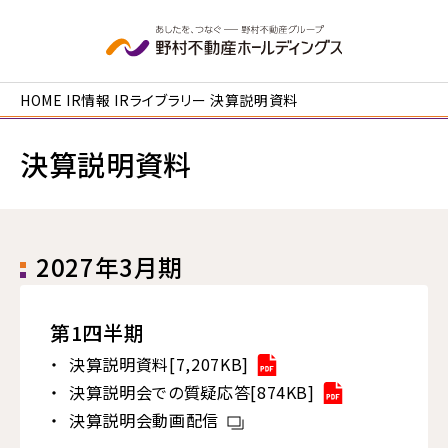
本文へ移動
HOME
IR情報
IRライブラリー
決算説明資料
決算説明資料
2027年3月期
第1四半期
決算説明資料[7,207KB]
決算説明会での質疑応答[874KB]
決算説明会動画配信