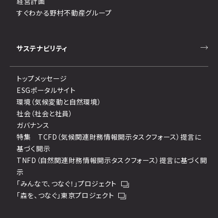
経営計画
すぐわかる野村不動産グループ
サステナビリティ
トップメッセージ
ESGポータルサイト
環境（気候変動と自然環境）
社会（社会と社員）
ガバナンス
特集 TCFD（気候関連財務情報開示タスクフォース）提言に
基づく開示
TNFD（自然関連財務情報開示タスクフォース）提言に基づく開
示
「みんなで、つなぐ！」プロジェクト
「森を、つなぐ」東京プロジェクト