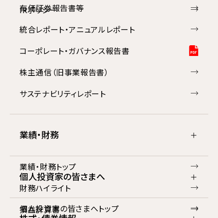
有価証券報告書等
IRポリシー
統合レポート・アニュアルレポート
コーポレート・ガバナンス報告書
株主通信（旧事業報告書）
サステナビリティレポート
業績・財務
業績・財務トップ
個人投資家の皆さまへ
財務ハイライト
個人投資家の皆さまへトップ
損益計算書