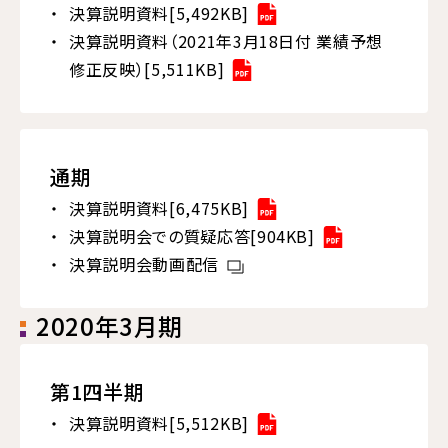
決算説明資料[5,492KB]
決算説明資料（2021年3月18日付 業績予想
修正反映）[5,511KB]
通期
決算説明資料[6,475KB]
決算説明会での質疑応答[904KB]
決算説明会動画配信
2020年3月期
第1四半期
決算説明資料[5,512KB]