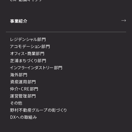
事業紹介
レジデンシャル部門
アコモデーション部門
オフィス・商業部門
芝浦まちづくり部門
インフラ・インダストリー部門
海外部門
資産運用部門
仲介・CRE部門
運営管理部門
その他
野村不動産グループの街づくり
DXへの取組み