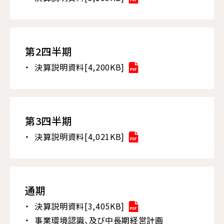
第2四半期
決算説明資料[4,200KB]
第3四半期
決算説明資料[4,021KB]
通期
決算説明資料[3,405KB]
事業環境認識、及び中長期経営計画