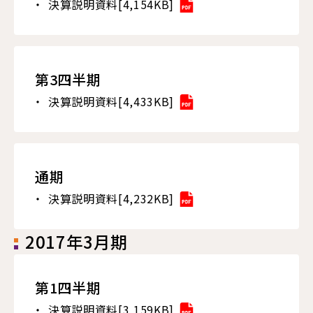
決算説明資料[4,154KB]
第3四半期
決算説明資料[4,433KB]
通期
決算説明資料[4,232KB]
2017年3月期
第1四半期
決算説明資料[3,159KB]