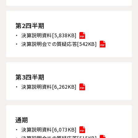
第2四半期
決算説明資料[5,838KB]
決算説明会での質疑応答[542KB]
第3四半期
決算説明資料[6,262KB]
通期
決算説明資料[6,073KB]