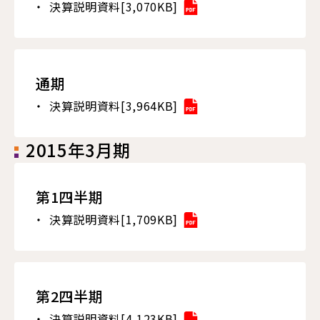
決算説明資料[3,070KB]
通期
決算説明資料[3,964KB]
2015年3月期
第1四半期
決算説明資料[1,709KB]
第2四半期
決算説明資料[4,123KB]