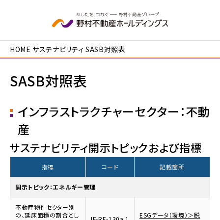
本文へ移動
HOME
サステナビリティ
SASB対照表
SASB対照表
インフラストラクチャーセクター：不動
産
サステナビリティ開示トピックおよび指標
指標
コード
記載箇所
開示トピック：エネルギー管理
不動産物件セクター別
の、延床面積の割合とし
ESGデータ（環境）＞脱
IF-RE-130a.1