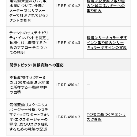
電気消費量及び（2）取
環境＞脱炭素＞取り組
水量について、別個に
IF-RE-410a.2
み＞省エネルギーへの
メーター又はサブメー
取り組み
ターで計測されているテ
ナントの割合
テナントのサステナビリ
ティ・インパクトを測定し
環境＞サーキュラーデザ
動機付けし改善するた
IF-RE-410a.3
イン＞取り組み＞サー
めのアプローチについ
キュラーデザインの実現
ての説明
開示トピック：気候変動への適応
不動産物件セクター別
の、100年確率洪水地帯
IF-RE-450a.1
ー
に所在する不動産物件
の面積
気候変動リスク・エクス
ポージャー分析、システ
マティックなポートフォリ
TCFDに基づく開示＞リ
IF-RE-450a.2
オ・エクスポージャーの
スク管理
程度、及びリスクを緩和
するための戦略の記述