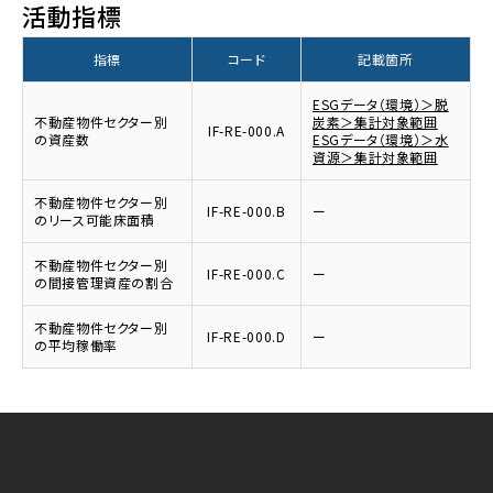
活動指標
指標
コード
記載箇所
ESGデータ（環境）＞脱
不動産物件セクター別
炭素＞集計対象範囲
IF-RE-000.A
の資産数
ESGデータ（環境）＞水
資源＞集計対象範囲
不動産物件セクター別
IF-RE-000.B
ー
のリース可能床面積
不動産物件セクター別
IF-RE-000.C
ー
の間接管理資産の割合
不動産物件セクター別
IF-RE-000.D
ー
の平均稼働率