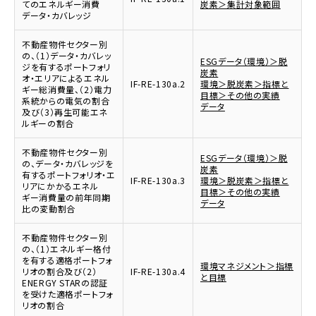
てのエネルギー消費
炭素＞集計対象範囲
データ・カバレッジ
不動産物件セクター別
の、（1）データ・カバレッ
ESGデータ（環境）＞脱
ジを有するポートフォリ
炭素
オ・エリアによるエネル
IF-RE-130a.2
環境＞脱炭素＞指標と
ギー総消費量、（2）電力
目標＞その他の実績
系統からの電気の割合
データ
及び（3）再生可能エネ
ルギーの割合
不動産物件セクター別
ESGデータ（環境）＞脱
の、データ・カバレッジを
炭素
有するポートフォリオ・エ
IF-RE-130a.3
環境＞脱炭素＞指標と
リアにかかるエネル
目標＞その他の実績
ギー消費量の前年同期
データ
比の変動割合
不動産物件セクター別
の、（1）エネルギー格付
を有する適格ポートフォ
環境マネジメント＞指標
リオの割合及び（2）
IF-RE-130a.4
と目標
ENERGY STARの認証
を受けた適格ポートフォ
リオの割合