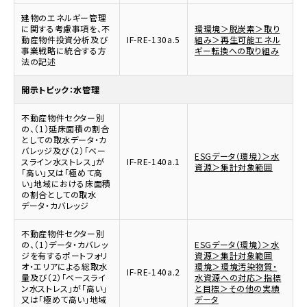
建物のエネルギー管理
に関する考慮事項を、不
環環境＞脱炭素＞取り
動産物件投資分析及び
IF-RE-130a.5
組み＞再生可能エネル
事業戦略に統合する方
ギー転換への取り組み
法の記述
開示トピック：水管理
不動産物件セクター別
の、（1）延床面積の割合
としての取水データ・カ
バレッジ及び（2）「ベー
ESGデータ（環境）＞水
スライン水ストレス」が
IF-RE-140a.1
資源＞集計対象範囲
「高い」又は「極めて高
い」地域における床面積
の割合としての取水
データ・カバレッジ
不動産物件セクター別
の、（1）データ・カバレッ
ESGデータ（環境）＞水
ジを有するポートフォリ
資源＞集計対象範囲
オ・エリアによる総取水
環境＞環境汚染物質・
IF-RE-140a.2
量及び（2）「ベースライ
水資源への対応＞指標
ン水ストレス」が「高い」
と目標＞その他の実績
又は「極めて高い」地域
データ