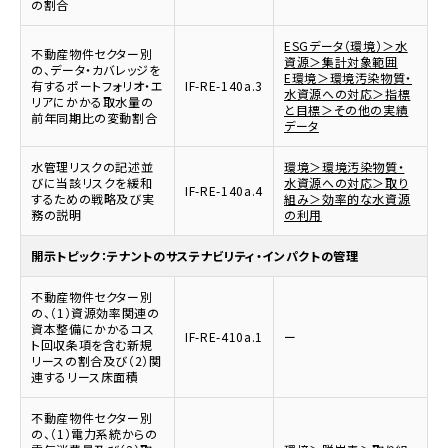
の割合
ESGデータ（環境）＞水
不動産物件セクター別
資源＞集計対象範囲
の、データ・カバレッジを
E環境＞環境汚染物質・
有するポートフォリオ・エ
IF-RE-140a.3
水資源への対応＞指標
リアにかかる取水量の
と目標＞その他の実績
前年同期比の変動割合
データ
水管理リスクの記述並
環境＞環境汚染物質・
びに当該リスクを緩和
水資源への対応＞取り
IF-RE-140a.4
するための戦略及び実
組み＞効率的な水資源
務の説明
の利用
開示トピック：テナントのサステナビリティ・インパクトの管理
不動産物件セクター別
の、（1）資源効率関連の
資本整備にかかるコス
IF-RE-410a.1
ー
ト回収条項を含む新規
リースの割合及び（2）関
連するリース床面積
不動産物件セクター別
の、（1）電力系統からの