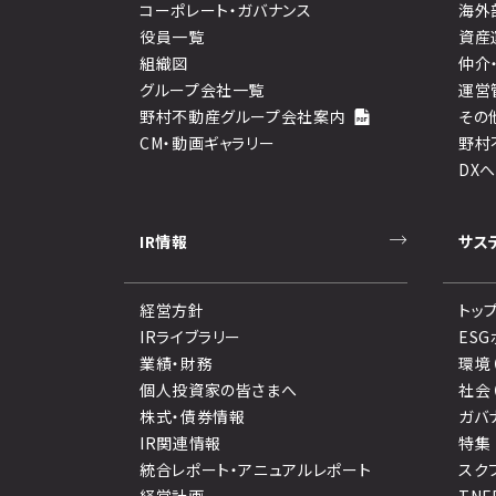
コーポレート・ガバナンス
海外
役員一覧
資産
組織図
仲介
グループ会社一覧
運営
野村不動産グループ会社案内
その
CM・動画ギャラリー
野村
DX
IR情報
サス
経営方針
トッ
IRライブラリー
ES
業績・財務
環境
個人投資家の皆さまへ
社会
株式・債券情報
ガバ
IR関連情報
特集
統合レポート・アニュアルレポート
スク