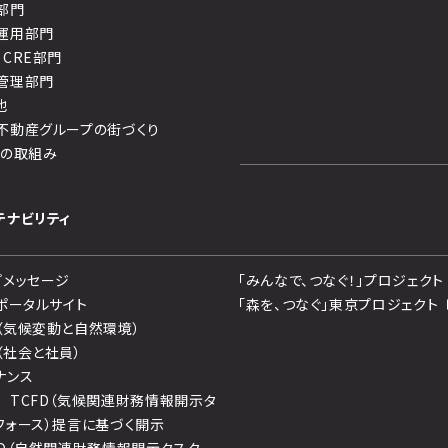
部門
運用部門
・CRE部門
管理部門
他
不動産グループの街づくり
への取組み
テナビリティ
プメッセージ
「みんなで、つなぐ！」プロジェクト
Gポータルサイト
「森を、つなぐ」東京プロジェクト
（気候変動と自然環境）
（社会と社員）
ナンス
 TCFD（気候関連財務情報開示タ
フォース）提言に基づく開示