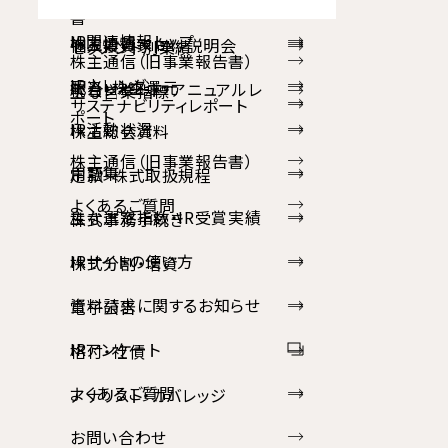
配当・株主還元
経営指標
書
IR関連情報トップ
株主情報
個人投資家向け説明会
セグメント別業績
株主通信（旧事業報告書）
IRカレンダー
配当・株主還元
統合レポート・アニュアルレ
主な営業指標
サステナビリティレポート
ポート
IR活動状況
株主総会資料
株主通信（旧事業報告書）
用語集
定款・株式取扱規程
よくあるご質問
主な選定指数・IR受賞実績
株式事務手続き
IRサイトの使い方
株式分割・増資
資料請求に関するお知らせ
電子公告
IRアンケート
格付・社債
よくあるご質問
アナリスト・カバレッジ
お問い合わせ