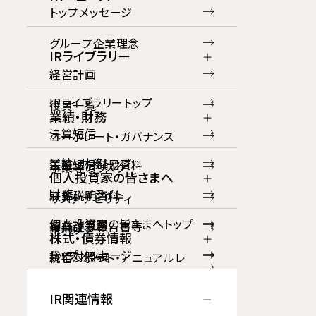
トップメッセージ
グループ企業理念
IRライブラリー
経営計画
IRライブラリートップ
役員一覧
業績・財務
決算短信
コーポレート・ガバナンス
業績・財務トップ
決算短信補足資料
事業等のリスク
個人投資家の皆さまへ
財務ハイライト
決算説明資料
サステナビリティ
個人投資家の皆さまへトップ
損益計算書
有価証券報告書等
IRポリシー
株式・債券情報
トップメッセージ
貸借対照表
統合レポート・アニュアルレ
ポート
株式情報トップ
財務ハイライト
キャッシュ・フロー計算書
IR関連情報
コーポレート・ガバナンス報告
株式基本情報