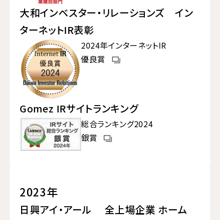
大和インベスター・リレーションズ イン
ターネットIR表彰
2024年インターネットIR
優良賞
Gomez IRサイトランキング
総合ランキング2024
銀賞
2023年
日興アイ・アール 全上場企業 ホーム