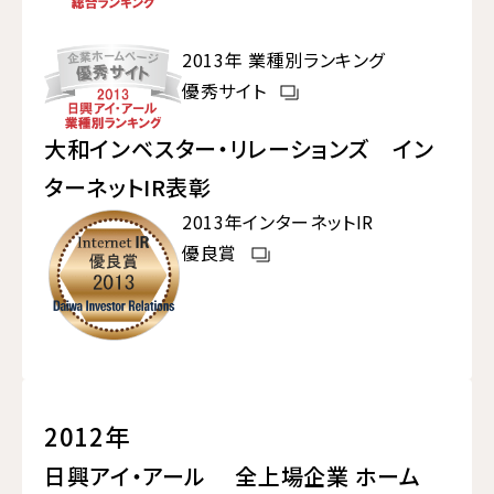
2013年 業種別ランキング
優秀サイト
大和インベスター・リレーションズ イン
ターネットIR表彰
2013年インターネットIR
優良賞
2012年
日興アイ・アール 全上場企業 ホーム