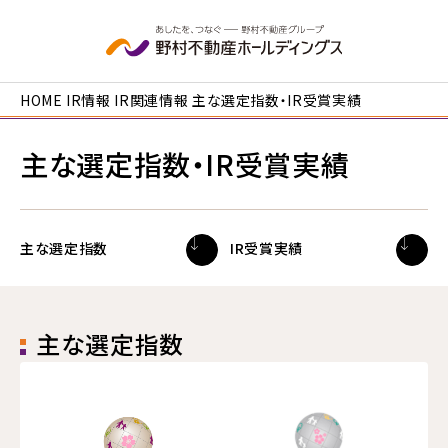
本文へ移動
HOME
IR情報
IR関連情報
主な選定指数・IR受賞実績
主な選定指数・IR受賞実績
主な選定指数
IR受賞実績
主な選定指数