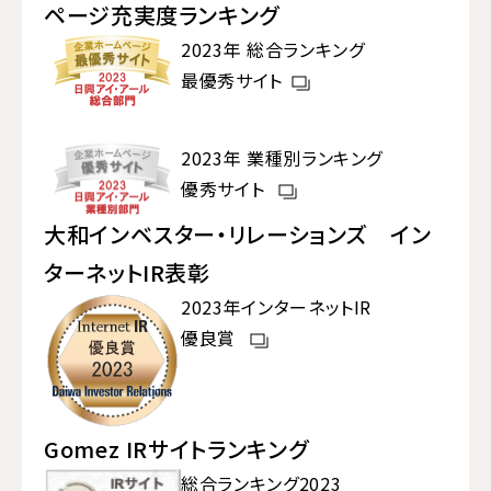
ページ充実度ランキング
2023年 総合ランキング
最優秀サイト
2023年 業種別ランキング
優秀サイト
大和インベスター・リレーションズ イン
ターネットIR表彰
2023年インターネットIR
優良賞
Gomez IRサイトランキング
総合ランキング2023