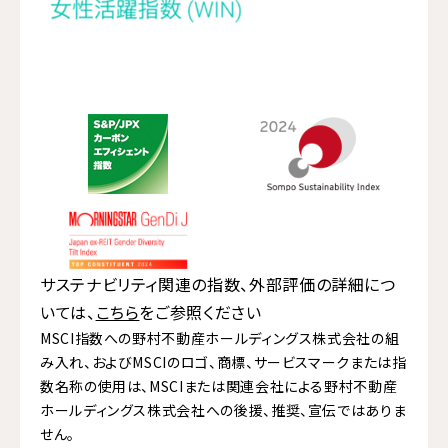
サステナビリティ関連の指数、外部評価の詳細につ
いては、
こちら
をご参照ください
MSCI指数への野村不動産ホールディングス株式会社の組
み入れ、およびMSCIのロゴ、商標、サービスマークまたは指
数名称の使用は、MSCIまたは関連会社による野村不動産
ホールディングス株式会社への後援、推奨、宣伝ではありま
せん。