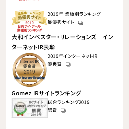
2019年 業種別ランキング
最優秀サイト
大和インベスター・リレーションズ イン
ターネットIR表彰
2019年インターネットIR
優良賞
Gomez IRサイトランキング
総合ランキング2019
銀賞