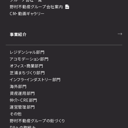
野村不動産グループ会社案内
CM・動画ギャラリー
事業紹介
レジデンシャル部門
アコモデーション部門
オフィス・商業部門
芝浦まちづくり部門
インフラ・インダストリー部門
海外部門
資産運用部門
仲介・CRE部門
運営管理部門
その他
野村不動産グループの街づくり
DXへの取組み