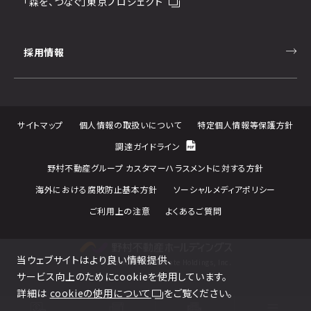
「森を、つなぐ」東京プロジェクト
採用情報
サイトマップ
個人情報の取扱いについて
特定個人情報等保護方針
調達ガイドライン
野村不動産グループ カスタマーハラスメントに対する方針
海外における腐敗防止基本方針
ソーシャルメディアポリシー
ご利用上の注意
よくあるご質問
当ウェブサイトはより良い情報提供、
© Nomura Real Estate Holdings, Inc.
サービス向上のためにcookieを使用しています。
詳細は
cookieの使用について
をご覧ください。