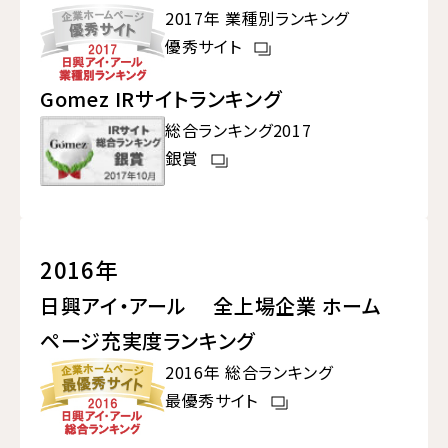
2017年 業種別ランキング
優秀サイト
Gomez IRサイトランキング
総合ランキング2017
銀賞
2016年
日興アイ・アール 全上場企業 ホーム
ページ充実度ランキング
2016年 総合ランキング
最優秀サイト