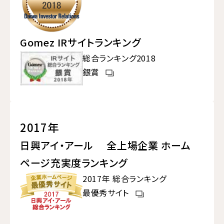
Gomez IRサイトランキング
総合ランキング2018
銀賞
2017年
日興アイ・アール 全上場企業 ホーム
ページ充実度ランキング
2017年 総合ランキング
最優秀サイト