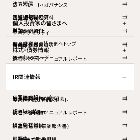
決算短信
コーポレート・ガバナンス
業績・財務トップ
決算短信補足資料
事業等のリスク
個人投資家の皆さまへ
財務ハイライト
決算説明資料
サステナビリティ
個人投資家の皆さまへトップ
損益計算書
有価証券報告書等
IRポリシー
株式・債券情報
トップメッセージ
貸借対照表
統合レポート・アニュアルレポート
株式情報トップ
財務ハイライト
キャッシュ・フロー計算書
コーポレート・ガバナンス報告書
IR関連情報
株式基本情報
配当・株主還元
経営指標
株主通信（旧事業報告書）
IR関連情報トップ
株主情報
個人投資家向け説明会
セグメント別業績
サステナビリティレポート
IRカレンダー
配当・株主還元
統合レポート・アニュアルレポート
主な営業指標
IR活動状況
株主総会資料
株主通信（旧事業報告書）
用語集
定款・株式取扱規程
よくあるご質問