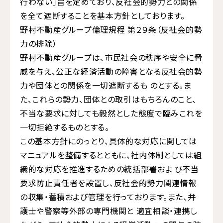
行わない」旨を定めており、反社会的勢力との関係
を全て遮断することを基本方針としております。
野村不動産グループ倫理規程 第２９条（反社会的勢
力の排除）
野村不動産グループは、市民社会の秩序や安全に脅
威を与え、公正な経済活動の障害となる反社会的勢
力や団体との関係を一切遮断するも のとする。ま
た、これらの勢力、団体との取引はもちろんのこと、
不当な要求に対しても毅然とした態度で臨みこれを
一切拒絶するものとする。
この基本方針にのっとり、具体的な対応に関しては
マニュアルを整備するとともに、社内体制としては組
織的な対応を推進するための統括部署およ び不当
要求防止責任者を設置し、反社会的勢力関連情報
の収集・蓄積および管理を行っております。また、弁
護士や警察等外部の専門機関と 適宜相談・連携し