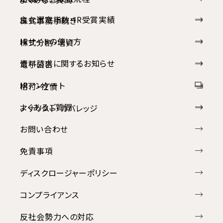
主な選定指数・IR受賞実績
株式事務手続き
IRサイトの使い方
株式分割・増資
資料請求に関するお知らせ
電子公告
IRアンケート
格付・社債
よくあるご質問
アナリスト・カバレッジ
お問い合わせ
免責事項
ディスクロージャーポリシー
コンプライアンス
反社会勢力への対応