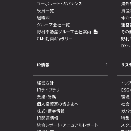
コーポレート・ガバナンス
海外
役員一覧
資産
組織図
仲介
グループ会社一覧
運営
野村不動産グループ会社案内
その
CM・動画ギャラリー
野村
DX
IR情報
サス
経営方針
トッ
IRライブラリー
ES
業績・財務
環境
個人投資家の皆さまへ
社会
株式・債券情報
ガバ
IR関連情報
特集
統合レポート・アニュアルレポート
スク