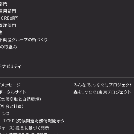
部門
運用部門
・CRE部門
管理部門
他
不動産グループの街づくり
への取組み
テナビリティ
プメッセージ
「みんなで、つなぐ！」プロジェクト
Gポータルサイト
「森を、つなぐ」東京プロジェクト
（気候変動と自然環境）
（社会と社員）
ナンス
 TCFD（気候関連財務情報開示タ
フォース）提言に基づく開示