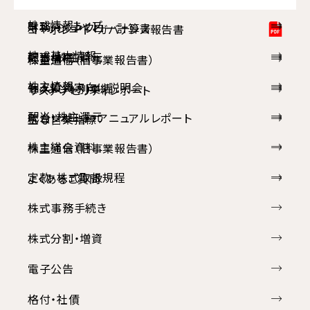
株式情報トップ
財務ハイライト
キャッシュ・フロー計算書
コーポレート・ガバナンス報告書
株式基本情報
配当・株主還元
経営指標
株主通信（旧事業報告書）
株主情報
個人投資家向け説明会
セグメント別業績
サステナビリティレポート
配当・株主還元
統合レポート・アニュアルレポート
主な営業指標
株主総会資料
株主通信（旧事業報告書）
定款・株式取扱規程
よくあるご質問
株式事務手続き
株式分割・増資
電子公告
格付・社債