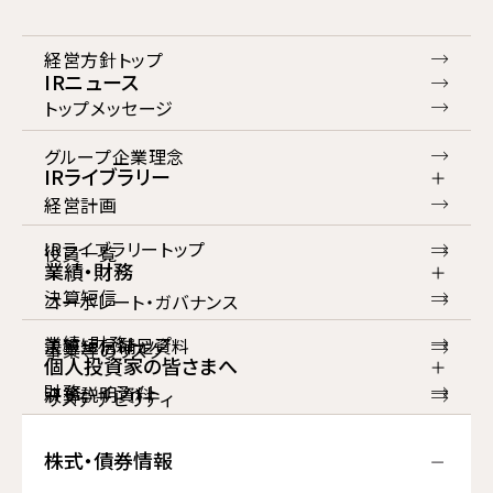
経営方針トップ
IRニュース
トップメッセージ
グループ企業理念
IRライブラリー
経営計画
IRライブラリートップ
役員一覧
業績・財務
決算短信
コーポレート・ガバナンス
業績・財務トップ
決算短信補足資料
事業等のリスク
個人投資家の皆さまへ
財務ハイライト
決算説明資料
サステナビリティ
個人投資家の皆さまへトップ
損益計算書
有価証券報告書等
IRポリシー
株式・債券情報
トップメッセージ
貸借対照表
統合レポート・アニュアルレポート