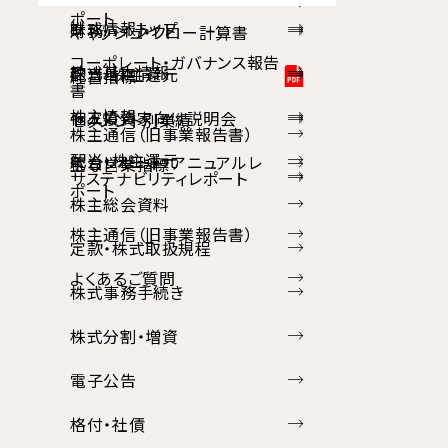
ポート
株式情報トップ
財務ハイライト
キャッシュ・フロー計算書
コーポレート・ガバナンス報告
株式基本情報
配当・株主還元
経営指標
書
株主情報
個人投資家向け説明会
セグメント別業績
株主通信（旧事業報告書）
配当・株主還元
統合レポート・アニュアルレ
主な営業指標
サステナビリティレポート
ポート
株主総会資料
株主通信（旧事業報告書）
定款・株式取扱規程
よくあるご質問
株式事務手続き
株式分割・増資
電子公告
格付・社債