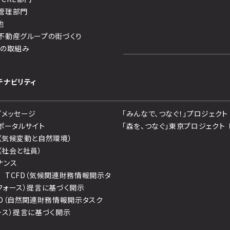
管理部門
他
不動産グループの街づくり
への取組み
テナビリティ
プメッセージ
「みんなで、つなぐ！」プロジェクト
Gポータルサイト
「森を、つなぐ」東京プロジェクト
（気候変動と自然環境）
（社会と社員）
ナンス
 TCFD（気候関連財務情報開示タ
フォース）提言に基づく開示
FD（自然関連財務情報開示タスク
ース）提言に基づく開示