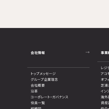
会社情報
事業
レジ
トップメッセージ
アコ
グループ企業理念
オフ
会社概要
芝浦
沿革
イン
コーポレート・ガバナンス
海外
役員一覧
資産
組織図
仲介