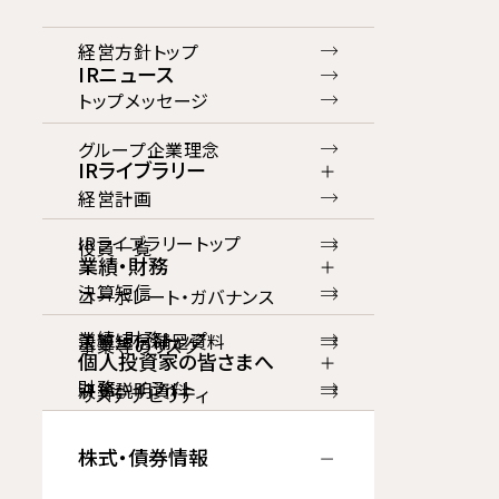
経営方針トップ
IRニュース
トップメッセージ
グループ企業理念
IRライブラリー
経営計画
IRライブラリートップ
役員一覧
業績・財務
決算短信
コーポレート・ガバナンス
業績・財務トップ
決算短信補足資料
事業等のリスク
個人投資家の皆さまへ
財務ハイライト
決算説明資料
サステナビリティ
個人投資家の皆さまへトップ
損益計算書
有価証券報告書等
IRポリシー
株式・債券情報
トップメッセージ
貸借対照表
統合レポート・アニュアルレ