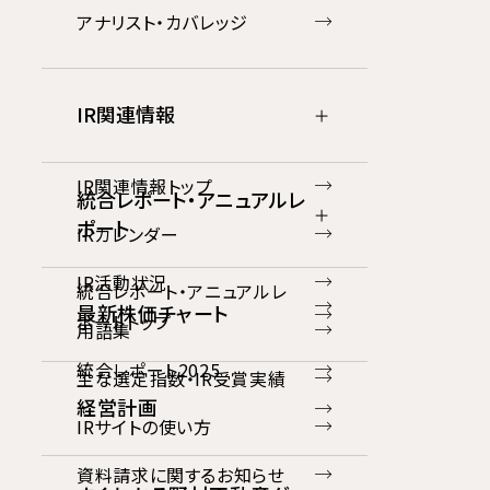
アナリスト・カバレッジ
IR関連情報
IR関連情報トップ
統合レポート・アニュアルレ
ポート
IRカレンダー
IR活動状況
統合レポート・アニュアルレ
最新株価チャート
ポートトップ
用語集
統合レポート2025
主な選定指数・IR受賞実績
経営計画
IRサイトの使い方
資料請求に関するお知らせ