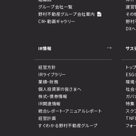
グループ会社一覧
運営
野村不動産グループ会社案内
その
CM・動画ギャラリー
野村
DX
IR情報
サス
経営方針
トッ
IRライブラリー
ES
業績・財務
環境
個人投資家の皆さまへ
社会
株式・債券情報
ガバ
IR関連情報
特集
統合レポート・アニュアルレポート
スク
経営計画
TN
すぐわかる野村不動産グループ
フォ