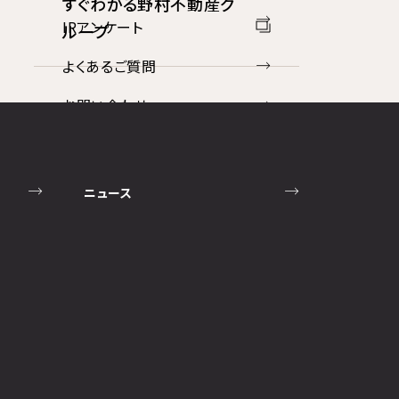
すぐわかる野村不動産グ
IRアンケート
ループ
よくあるご質問
お問い合わせ
免責事項
ディスクロージャーポリシー
ニュース
コンプライアンス
反社会勢力への対応