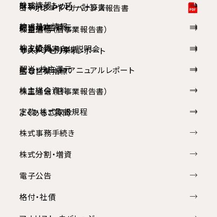
株式情報トップ
財務ハイライト
キャッシュ・フロー計算書
コーポレート・ガバナンス報告書
株式基本情報
配当・株主還元
経営指標
株主通信（旧事業報告書）
株主情報
個人投資家向け説明会
セグメント別業績
サステナビリティレポート
配当・株主還元
統合レポート・アニュアルレポート
主な営業指標
株主総会資料
株主通信（旧事業報告書）
定款・株式取扱規程
よくあるご質問
株式事務手続き
株式分割・増資
電子公告
格付・社債