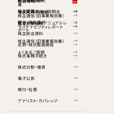
配当・株主還元
経営指標
書
株主情報
個人投資家向け説明会
セグメント別業績
株主通信（旧事業報告書）
配当・株主還元
統合レポート・アニュアルレ
主な営業指標
サステナビリティレポート
ポート
株主総会資料
株主通信（旧事業報告書）
定款・株式取扱規程
よくあるご質問
株式事務手続き
株式分割・増資
電子公告
格付・社債
アナリスト・カバレッジ