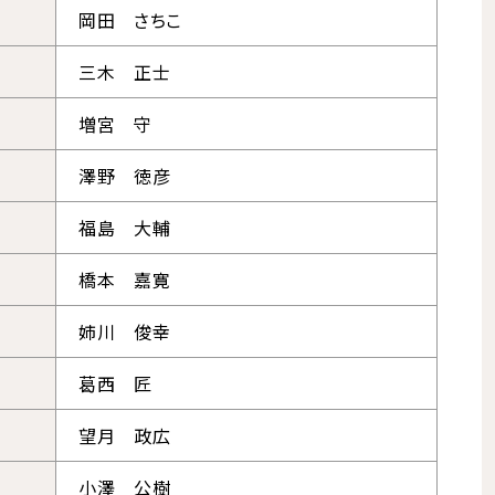
岡田 さちこ
三木 正士
増宮 守
澤野 徳彦
福島 大輔
橋本 嘉寛
姉川 俊幸
葛西 匠
望月 政広
小澤 公樹