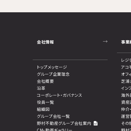
会社情報
事業
レジ
トップメッセージ
アコ
グループ企業理念
オフ
会社概要
芝浦
沿革
イン
コーポレート・ガバナンス
海外
役員一覧
資産
組織図
仲介
グループ会社一覧
運営
野村不動産グループ会社案内
その
CM・動画ギャラリー
野村