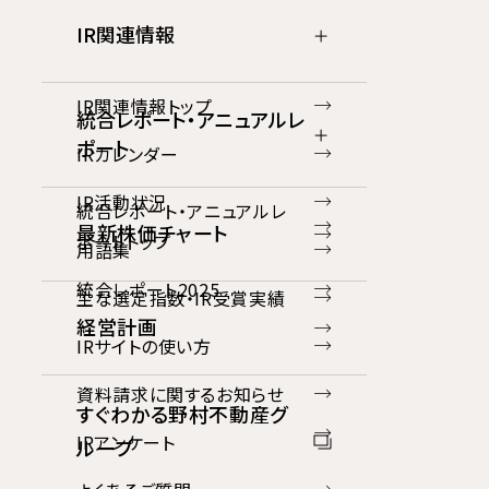
IR関連情報
IR関連情報トップ
統合レポート・アニュアルレ
ポート
IRカレンダー
IR活動状況
統合レポート・アニュアルレ
最新株価チャート
ポートトップ
用語集
統合レポート2025
主な選定指数・IR受賞実績
経営計画
IRサイトの使い方
資料請求に関するお知らせ
すぐわかる野村不動産グ
IRアンケート
ループ