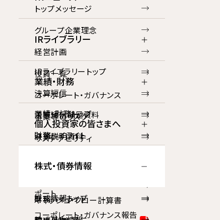
トップメッセージ
グループ企業理念
IRライブラリー
経営計画
IRライブラリートップ
役員一覧
業績・財務
決算短信
コーポレート・ガバナンス
業績・財務トップ
決算短信補足資料
事業等のリスク
個人投資家の皆さまへ
財務ハイライト
決算説明資料
サステナビリティ
個人投資家の皆さまへトップ
損益計算書
有価証券報告書等
IRポリシー
株式・債券情報
トップメッセージ
貸借対照表
統合レポート・アニュアルレ
ポート
株式情報トップ
財務ハイライト
キャッシュ・フロー計算書
コーポレート・ガバナンス報告
株式基本情報