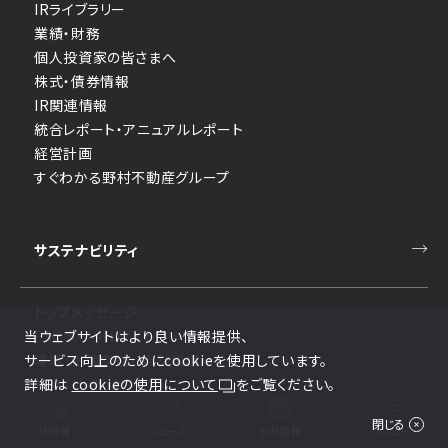
IRライブラリー
業績・財務
個人投資家の皆さまへ
株式・債券情報
IR関連情報
統合レポート・アニュアルレポート
経営計画
すぐわかる野村不動産グループ
サステナビリティ
トップメッセージ
当ウェブサイトはより良い情報提供、
ESGポータルサイト
サービス向上のためにcookieを使用しています。
環境（気候変動と自然環境）
詳細は
社会（社会と社員）
cookieの使用について
をご覧ください。
ガバナンス
閉じる
特集 TCFD（気候関連財務情報開示タスクフォース）提言に
IR情報
ニュース
会社情報
メニュー