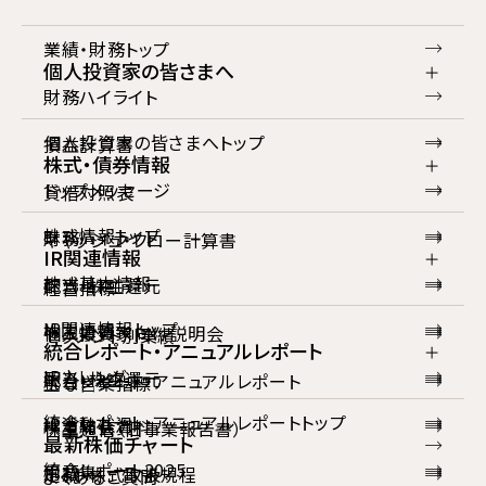
業績・財務トップ
個人投資家の皆さまへ
財務ハイライト
個人投資家の皆さまへトップ
損益計算書
株式・債券情報
トップメッセージ
貸借対照表
株式情報トップ
財務ハイライト
キャッシュ・フロー計算書
IR関連情報
株式基本情報
配当・株主還元
経営指標
IR関連情報トップ
株主情報
個人投資家向け説明会
セグメント別業績
統合レポート・アニュアルレポート
IRカレンダー
配当・株主還元
統合レポート・アニュアルレポート
主な営業指標
統合レポート・アニュアルレポートトップ
IR活動状況
株主総会資料
株主通信（旧事業報告書）
最新株価チャート
統合レポート2025
用語集
定款・株式取扱規程
よくあるご質問