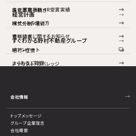
主な選定指数・IR受賞実績
株式事務手続き
経営計画
IRサイトの使い方
株式分割・増資
資料請求に関するお知らせ
電子公告
すぐわかる野村不動産グループ
IRアンケート
格付・社債
よくあるご質問
アナリスト・カバレッジ
お問い合わせ
免責事項
会社情報
ディスクロージャーポリシー
トップメッセージ
コンプライアンス
グループ企業理念
反社会勢力への対応
会社概要