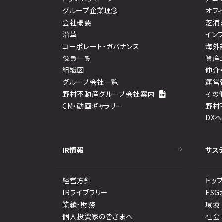
グループ企業理念
オフ
会社概要
芝浦
沿革
イン
コーポレート・ガバナンス
海外
役員一覧
資産
組織図
仲介
グループ会社一覧
運営
野村不動産グループ会社案内
その
CM・動画ギャラリー
野村
DX
IR情報
サス
経営方針
トッ
IRライブラリー
ES
業績・財務
環境
個人投資家の皆さまへ
社会