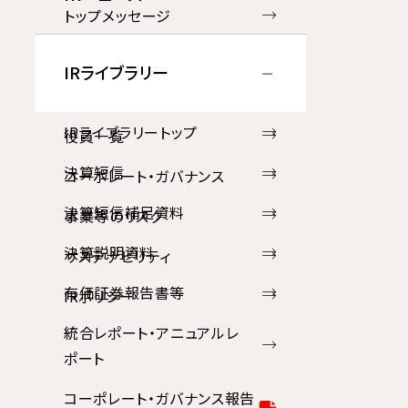
トップメッセージ
グループ企業理念
IRライブラリー
経営計画
IRライブラリートップ
役員一覧
決算短信
コーポレート・ガバナンス
決算短信補足資料
事業等のリスク
決算説明資料
サステナビリティ
有価証券報告書等
IRポリシー
統合レポート・アニュアルレ
ポート
コーポレート・ガバナンス報告