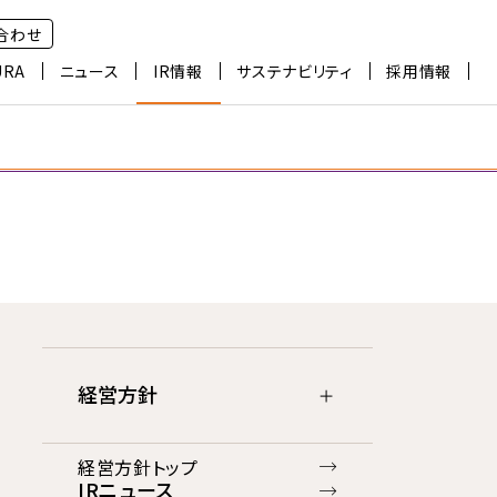
合わせ
URA
ニュース
IR情報
サステナビリティ
採用情報
経営方針
経営方針トップ
IRニュース