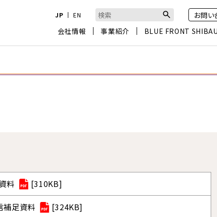
お問い
JP
EN
検索キーワード入力
会社情報
事業紹介
BLUE FRONT SHIBA
資料
[310KB]
信補足資料
[324KB]