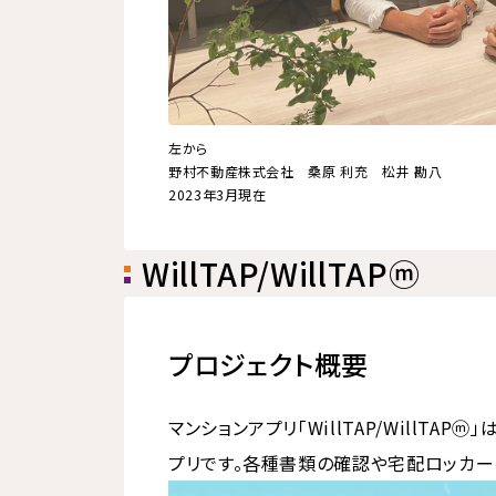
左から
野村不動産株式会社 桑原 利充 松井 勘八
2023年3月現在
WillTAP/WillTAPⓜ
プロジェクト概要
マンションアプリ「WillTAP/Will
プリです。各種書類の確認や宅配ロッカー