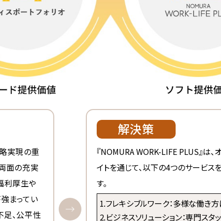
解決策
略実現の重
『NOMURA WORK-LIFE PLU
」両面の充実
イトを通じて、以下の4つのサービス
福利厚生や
す。
が強まってい
1.フレキシブルワーク：多様な働き
不足、公平性
2.ビジネスソリューション：専門ス