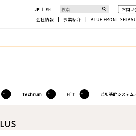
お問い
JP
EN
検索キーワード入力
会社情報
事業紹介
BLUE FRONT SHIBA
Techrum
H¹T
ビル基幹システム
LUS